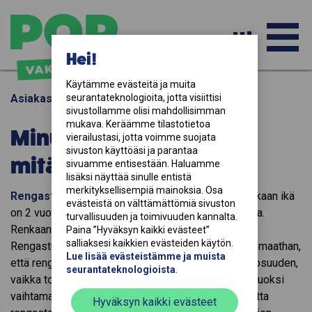
PÄ
Hei!
Käytämme evästeitä ja muita 
Asiakaspalvelu
seurantateknologioita, jotta visiittisi 
-
sivustollamme olisi mahdollisimman 
mukava. Keräämme tilastotietoa 
Minulla on rengasturva,
vierailustasi, jotta voimme suojata 
sivuston käyttöäsi ja parantaa 
mitä se korvaa?
AV
sivuamme entisestään. Haluamme 
lisäksi näyttää sinulle entistä 
merkityksellisempiä mainoksia. Osa 
Rengasturva
korvaa rikkoutuneen renkaan, jos renkaan ikä
evästeistä on välttämättömiä sivuston 
on 2 vuotta tai alle, ja siinä on yli 4 mm kulutuspintaa.
VA
turvallisuuden ja toimivuuden kannalta. 
Renkaan ikä täytyy voida todentaa vakuutusyhtiölle.
Paina ”Hyväksyn kaikki evästeet” 
salliaksesi kaikkien evästeiden käytön. 
Rengasturva korvaa renkaan, mutta ei vannetta. Huomaathan,
Lue lisää evästeistämme ja muista 
että rengasturva korvaa vain rikkoutuneen renkaan osuuden,
seurantateknologioista
.
vaikka toinenkin rengaspari jouduttaisiin vahingon vuoksi
vaihtamaan. Rengasturvasta maksetaan vaurioitunutta
Hyväksyn kaikki evästeet