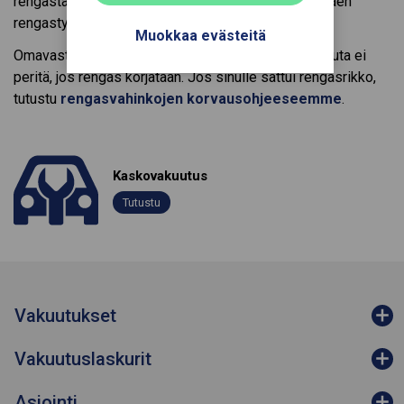
rengasta kohti korvausta enintään 300 euroa sisältäen
rengastyön.
Muokkaa evästeitä
Omavastuu rengasturvassa on 50 euroa. Omavastuuta ei
peritä, jos rengas korjataan. Jos sinulle sattui rengasrikko,
tutustu
rengasvahinkojen korvausohjeeseemme
.
Kaskovakuutus
Tutustu
Vakuutukset
Vakuutuslaskurit
Asiointi