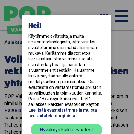
PÄ
Hei!
Käytämme evästeitä ja muita 
Asiakaspalvelu
seurantateknologioita, jotta visiittisi 
-
sivustollamme olisi mahdollisimman 
mukava. Keräämme tilastotietoa 
Voiko auton myös
vierailustasi, jotta voimme suojata 
sivuston käyttöäsi ja parantaa 
rekisteröidä vakuuttamisen
AV
sivuamme entisestään. Haluamme 
lisäksi näyttää sinulle entistä 
yhteydessä?
merkityksellisempiä mainoksia. Osa 
evästeistä on välttämättömiä sivuston 
VA
turvallisuuden ja toimivuuden kannalta. 
POP Vakuutuksessa voit siirtyä rekisteröimään auton omiin
Paina ”Hyväksyn kaikki evästeet” 
nimiisi heti
vakuutuksen
hankkimisen jälkeen
Oma
salliaksesi kaikkien evästeiden käytön. 
Palvelussa
Lue lisää evästeistämme ja muista 
. Rekisteröintiä varten tarvitset kuusimerkkisen
seurantateknologioista
.
sähköisen varmenteen, jonka auton myyjä on hankkinut
Traficomilta. Jos auton myyjä on tehnyt luovutusilmoituksen
Hyväksyn kaikki evästeet
Traficomille, sähköistä varmennetta ei tarvita.