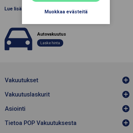
Lue lisää auton sähköisestä rekisteröinnistä
Muokkaa evästeitä
Autovakuutus
Laske hinta
Vakuutukset
Vakuutuslaskurit
Asiointi
Tietoa POP Vakuutuksesta