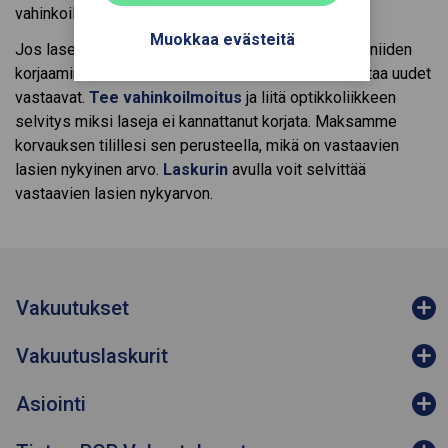
vahinkoilmoituksen yhteyteen.
Muokkaa evästeitä
Jos laseja ei voi korjata tai ne ovat niin vanhat, että niiden
korjaaminen ei ole kannattavaa, voit halutessasi ostaa uudet
vastaavat.
Tee vahinkoilmoitus
ja liitä optikkoliikkeen
selvitys miksi laseja ei kannattanut korjata. Maksamme
korvauksen tilillesi sen perusteella, mikä on vastaavien
lasien nykyinen arvo.
Laskurin
avulla voit selvittää
vastaavien lasien nykyarvon.
Vakuutukset
Vakuutuslaskurit
Asiointi