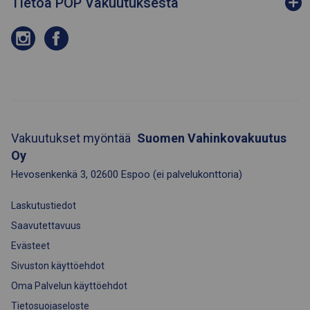
Tietoa POP Vakuutuksesta
Vakuutukset myöntää
Suomen Vahinkovakuutus
Oy
Hevosenkenkä 3
,
02600
Espoo
(ei palvelukonttoria)
Laskutustiedot
Saavutettavuus
Evästeet
Sivuston käyttöehdot
Oma Palvelun käyttöehdot
Tietosuojaseloste