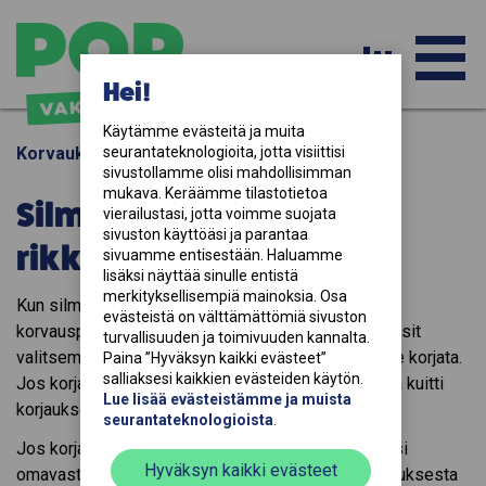
PÄ
Hei!
Käytämme evästeitä ja muita 
Korvaukset
seurantateknologioita, jotta visiittisi 
-
sivustollamme olisi mahdollisimman 
mukava. Keräämme tilastotietoa 
Silmä-/aurinkolasini
vierailustasi, jotta voimme suojata 
sivuston käyttöäsi ja parantaa 
rikkoutuivat
AV
sivuamme entisestään. Haluamme 
lisäksi näyttää sinulle entistä 
merkityksellisempiä mainoksia. Osa 
Kun silmä- tai aurinkolasit rikkoutuvat, ensisijainen
evästeistä on välttämättömiä sivuston 
korvausperuste on aina korjauskustannukset. Vie lasit
VA
turvallisuuden ja toimivuuden kannalta. 
valitsemaasi optikkoliikkeeseen ja selvitä, voiko ne korjata.
Paina ”Hyväksyn kaikki evästeet” 
salliaksesi kaikkien evästeiden käytön. 
Jos korjaaminen kannattaa, maksa korjaus ja säilytä kuitti
Lue lisää evästeistämme ja muista 
korjauksesta.
seurantateknologioista
.
Jos korjaaminen maksaa enemmän kuin valitsemasi
Hyväksyn kaikki evästeet
omavastuu,
tee vahinkoilmoitus
ja liitä kuitti korjauksesta