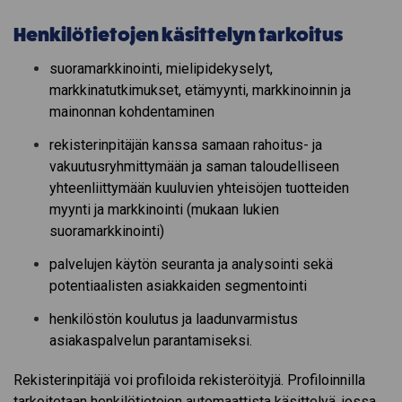
Henkilötietojen käsittelyn tarkoitus
suoramarkkinointi, mielipidekyselyt,
markkinatutkimukset, etämyynti, markkinoinnin ja
mainonnan kohdentaminen
rekisterinpitäjän kanssa samaan rahoitus- ja
vakuutusryhmittymään ja saman taloudelliseen
yhteenliittymään kuuluvien yhteisöjen tuotteiden
myynti ja markkinointi (mukaan lukien
suoramarkkinointi)
palvelujen käytön seuranta ja analysointi sekä
potentiaalisten asiakkaiden segmentointi
henkilöstön koulutus ja laadunvarmistus
asiakaspalvelun parantamiseksi.
Rekisterinpitäjä voi profiloida rekisteröityjä. Profiloinnilla
tarkoitetaan henkilötietojen automaattista käsittelyä, jossa