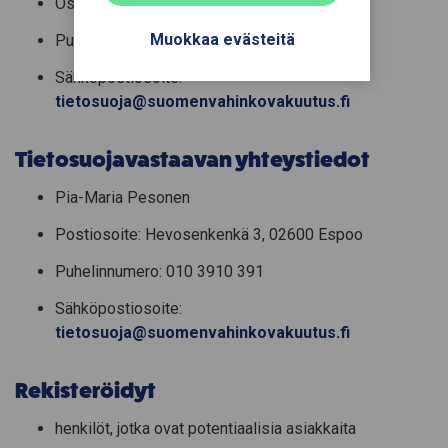
Osoite: Hevosenkenkä 3, 02600 Espoo
Muokkaa evästeitä
Puhelinnumero: 010 3910 391
Sähköpostiosoite:
tietosuoja@suomenvahinkovakuutus.fi
Tietosuojavastaavan yhteystiedot
Pia-Maria Pesonen
Postiosoite: Hevosenkenkä 3, 02600 Espoo
Puhelinnumero: 010 3910 391
Sähköpostiosoite:
tietosuoja@suomenvahinkovakuutus.fi
Rekisteröidyt
henkilöt, jotka ovat potentiaalisia asiakkaita