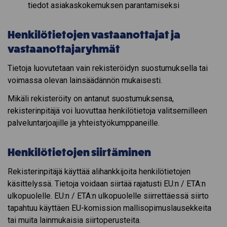
tiedot asiakaskokemuksen parantamiseksi
Henkilötietojen vastaanottajat ja
vastaanottajaryhmät
Tietoja luovutetaan vain rekisteröidyn suostumuksella tai
voimassa olevan lainsäädännön mukaisesti.
Mikäli rekisteröity on antanut suostumuksensa,
rekisterinpitäjä voi luovuttaa henkilötietoja valitsemilleen
palveluntarjoajille ja yhteistyökumppaneille.
Henkilötietojen siirtäminen
Rekisterinpitäjä käyttää alihankkijoita henkilötietojen
käsittelyssä. Tietoja voidaan siirtää rajatusti EU:n / ETA:n
ulkopuolelle. EU:n / ETA:n ulkopuolelle siirrettäessä siirto
tapahtuu käyttäen EU-komission mallisopimuslausekkeita
tai muita lainmukaisia siirtoperusteita.