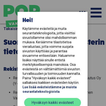
PÄ
Hei!
Takaisin
Käytämme evästeitä ja muita 
seurantateknologioita, jotta visiittisi 
-
sivustollamme olisi mahdollisimman 
Suoramarkkinointirekisterin
mukava. Keräämme tilastotietoa 
vierailustasi, jotta voimme suojata 
tietosuojaseloste
sivuston käyttöäsi ja parantaa 
AV
sivuamme entisestään. Haluamme 
lisäksi näyttää sinulle entistä 
merkityksellisempiä mainoksia. Osa 
Rekisterinpitäjä
evästeistä on välttämättömiä sivuston 
VA
turvallisuuden ja toimivuuden kannalta. 
Rekisterinpitäjänä toimii Suomen Vahinkovakuutus Oy
Paina ”Hyväksyn kaikki evästeet” 
salliaksesi kaikkien evästeiden käytön. 
(Y-tunnus 2432824-6)
Lue lisää evästeistämme ja muista 
seurantateknologioista
.
Rekisterinpitäjän yhteyshenkilönä toimii Suomen
Vahinkovakuutuksen tietosuojavastaava
Hyväksyn kaikki evästeet