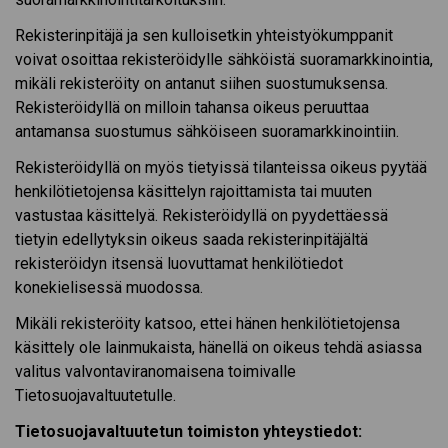
Rekisterinpitäjä ja sen kulloisetkin yhteistyökumppanit
voivat osoittaa rekisteröidylle sähköistä suoramarkkinointia,
mikäli rekisteröity on antanut siihen suostumuksensa.
Rekisteröidyllä on milloin tahansa oikeus peruuttaa
antamansa suostumus sähköiseen suoramarkkinointiin.
Rekisteröidyllä on myös tietyissä tilanteissa oikeus pyytää
henkilötietojensa käsittelyn rajoittamista tai muuten
vastustaa käsittelyä. Rekisteröidyllä on pyydettäessä
tietyin edellytyksin oikeus saada rekisterinpitäjältä
rekisteröidyn itsensä luovuttamat henkilötiedot
konekielisessä muodossa.
Mikäli rekisteröity katsoo, ettei hänen henkilötietojensa
käsittely ole lainmukaista, hänellä on oikeus tehdä asiassa
valitus valvontaviranomaisena toimivalle
Tietosuojavaltuutetulle.
Tietosuojavaltuutetun toimiston yhteystiedot: