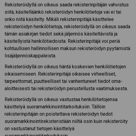
Rekisteröidyllä on oikeus saada rekisterinpitäjän vahvistus
siitä, käsitelläänkö rekisteröidyn henkilötietoja vai ei tai
onko niitä käsitelty. Mikäli rekisterinpitäjä käsittelee
rekisteröidyn henkilötietoja, rekisteröidyllä on oikeus saada
tämän asiakirjan tiedot sekä jäljennös käsiteltävistä ja
käsitellyistä henkilötiedoista. Rekisterinpitäjä voi periä
kohtuullisen hallinnollisen maksun rekisteröidyn pyytämistä
lisäjäljennöskappaleista.
Rekisteröidyllä on oikeus häntä koskevien henkilötietojen
oikaisemiseen. Rekisterinpitäjä oikaisee virheelliset,
tarpeettomat, puutteelliset tai vanhentuneet tiedot oma-
aloitteisesti tai rekisteröidyn perustellusta vaatimuksesta.
Rekisteröidyllä on oikeus vastustaa henkilötietojensa
käsittelyä suoramarkkinointitarkoituksiin. Tällöin
rekisterinpitäjän on poistettava rekisteröidyn tiedot
suoramarkkinointirekisteristään niiltä osin kuin rekisteröity
on vastustanut tietojen käsittelyä
suoramarkkinointitarkoituksiin.