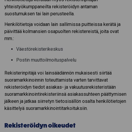
yhteistyökumppaneilta rekisteröidyn antaman
suostumuksen tai lain perusteella.
Henkilötietoja voidaan lain sallimissa puitteissa kerätä ja
päivittää kolmansien osapuolten rekistereistä, joita ovat
mm.:
Väestörekisterikeskus
Postin muuttoilmoituspalvelu
Rekisterinpitäjä voi lainsäädännön mukaisesti siirtää
suoramarkkinoinnin toteuttamista varten tarvittavat
rekisteröidyn tiedot asiakas- ja vakuutusrekisteristään
suoramarkkinointirekisteriinsä asiakassuhteen päättymisen
jälkeen ja jatkaa siirretyn tietosisällön osalta henkilötietojen
käsittelyä suoramarkkinointitarkoituksiin.
Rekisteröidyn oikeudet